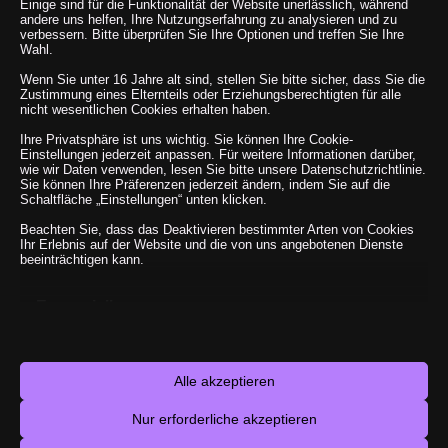
Einige sind für die Funktionalität der Website unerlässlich, während
andere uns helfen, Ihre Nutzungserfahrung zu analysieren und zu
verbessern. Bitte überprüfen Sie Ihre Optionen und treffen Sie Ihre
Wahl.
Wenn Sie unter 16 Jahre alt sind, stellen Sie bitte sicher, dass Sie die
Zustimmung eines Elternteils oder Erziehungsberechtigten für alle
nicht wesentlichen Cookies erhalten haben.
Ihre Privatsphäre ist uns wichtig. Sie können Ihre Cookie-
Einstellungen jederzeit anpassen. Für weitere Informationen darüber,
wie wir Daten verwenden, lesen Sie bitte unsere Datenschutzrichtlinie.
Sie können Ihre Präferenzen jederzeit ändern, indem Sie auf die
Schaltfläche „Einstellungen“ unten klicken.
Beachten Sie, dass das Deaktivieren bestimmter Arten von Cookies
Ihr Erlebnis auf der Website und die von uns angebotenen Dienste
beeinträchtigen kann.
Hier kannst du ganz entspannt einen Telefontermin
mit uns buchen, in dem wir deine Fragen klären können
Essenzielle
und die nächsten Schritte besprechen können.
Essenzielle Cookies und Dienste ermöglichen grundlegende
Das Telefonat nimmt etwa eine halbe Stunde in
Funktionen und sind für das ordnungsgemäße Funktionieren der
Website erforderlich. Diese Cookies und Dienste erfordern keine
Anspruch, ggfs. auch länger. Plane also bitte
Zustimmung des Nutzers gemäß der DSGVO.
ausreichend Zeit ein und Ruhe, so dass wir ungestört
Alle akzeptieren
Details anzeigen
miteinander sprechen können. Danke.
Analyse
Nur erforderliche akzeptieren
Statistik-Cookies sammeln Nutzungsinformationen, die uns
__cfwaitingroom
Einblicke geben, wie unsere Besucher mit unserer Website